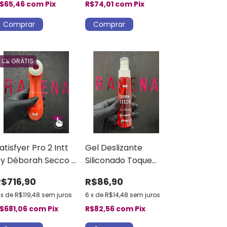
$65,46
com
Pix
R$74,01
com
Pix
GRÁTIS
atisfyer Pro 2 Intt
Gel Deslizante
y Déborah Secco –
Siliconado Toque
stimulador
Hipnótico –
R$716,90
R$86,90
litoriano Air-Pulse
Déborah Secco Intt
x
de
R$119,48
sem juros
6
x
de
R$14,48
sem juros
$681,06
com
Pix
R$82,56
com
Pix