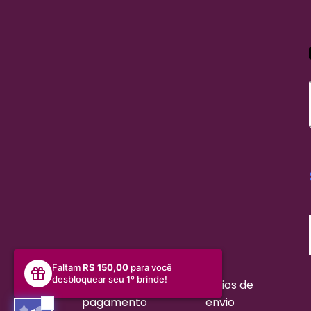
Faltam
R$ 150,00
para você
desbloquear seu 1º brinde!
Meios de
Meios de
pagamento
envio