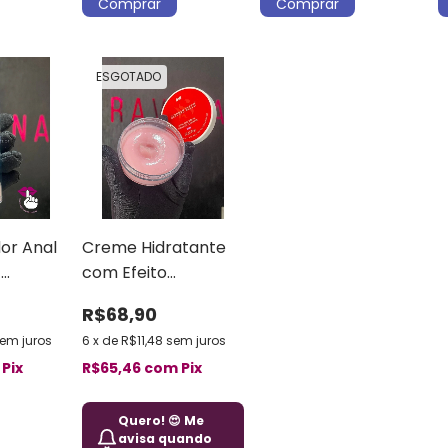
ESGOTADO
dor Anal
Creme Hidratante
–
com Efeito
co Intt
Clareador Déborah
R$68,90
Secco Intt
em juros
6
x
de
R$11,48
sem juros
Pix
R$65,46
com
Pix
Quero! 😍 Me
avisa quando