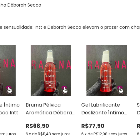
nha Déborah Secco
a e sensualidade: Intt e Deborah Secco elevam o prazer com ch
e Íntimo
Bruma Pélvica
Gel Lubrificante
S
co Intt
Aromática Déborah
Deslizante Íntimo
D
Secco Intt
Déborah Secco Intt
R$68,90
R$77,90
em juros
6
x
de
R$11,48
sem juros
6
x
de
R$12,98
sem juros
6