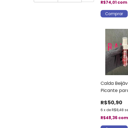
R$74,01
com
Calda Beijáv
Picante par
Déborah Sec
R$50,90
6
x
de
R$8,48
s
R$48,36
co