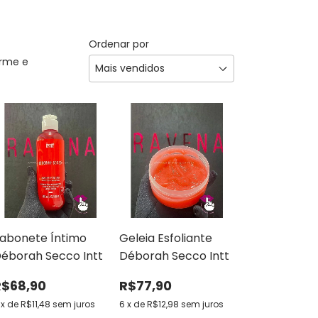
Ordenar por
arme e
abonete Íntimo
Geleia Esfoliante
éborah Secco Intt
Déborah Secco Intt
R$68,90
R$77,90
x
de
R$11,48
sem juros
6
x
de
R$12,98
sem juros