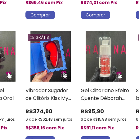
Pix
R$65,46
com
Pix
R$74,01
com
Pix
R
GRÁTIS
el
Vibrador Sugador
Gel Clitoriano Efeito
S
a Oral
de Clitóris Kiss My
Quente Déborah
b
co Intt
Clit Deborah Secco
Secco Intt
E
R$374,90
R$95,90
3 Intensidades 4
C
em juros
6
x
de
R$62,48
sem juros
6
x
de
R$15,98
sem juros
6
Modos
m
Pix
R$356,16
com
Pix
R$91,11
com
Pix
R
Recarregável