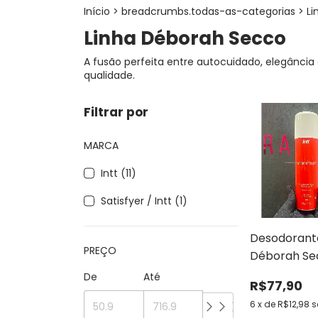
Início
>
breadcrumbs.todas-as-categorias
>
Li
Linha Déborah Secco
A fusão perfeita entre autocuidado, elegânci
qualidade.
Filtrar por
MARCA
Intt (11)
Satisfyer / Intt (1)
Desodorant
PREÇO
Déborah Sec
De
Até
R$77,90
6
x
de
R$12,98
s