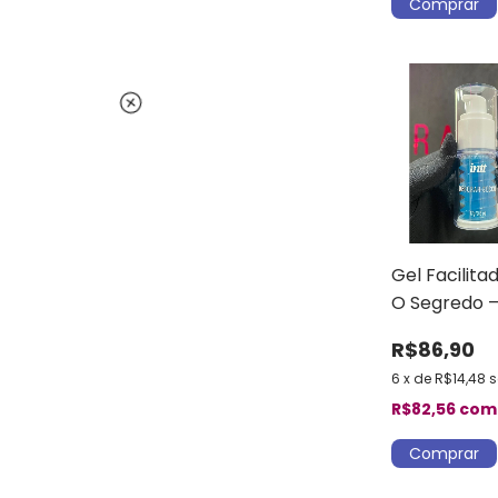
Gel Facilita
O Segredo 
Déborah Sec
R$86,90
6
x
de
R$14,48
s
R$82,56
com