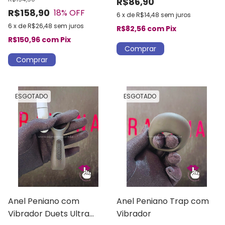
R$86,90
R$158,90
18
% OFF
6
x
de
R$14,48
sem juros
6
x
de
R$26,48
sem juros
R$82,56
com
Pix
R$150,96
com
Pix
ESGOTADO
ESGOTADO
Anel Peniano com
Anel Peniano Trap com
Vibrador Duets Ultra
Vibrador