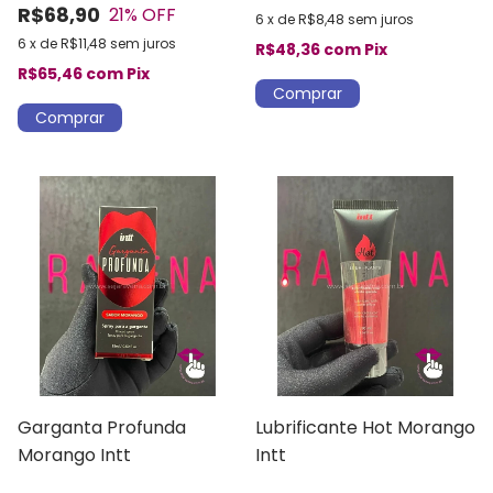
R$68,90
21
% OFF
6
x
de
R$8,48
sem juros
6
x
de
R$11,48
sem juros
R$48,36
com
Pix
R$65,46
com
Pix
Garganta Profunda
Lubrificante Hot Morango
Morango Intt
Intt