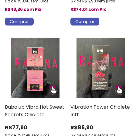
6
x
de
R$8,48
sem juros
6
x
de
R$12,98
sem juros
R$48,36
com
Pix
R$74,01
com
Pix
Babalub Vibra Hot Sweet
Vibration Power Chiclete
Secrets Chiclete
Intt
R$77,90
R$86,90
6
x
de
R$12,98
sem juros
6
x
de
R$14,48
sem juros