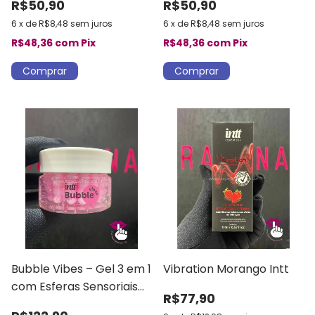
R$50,90
R$50,90
6
x
de
R$8,48
sem juros
6
x
de
R$8,48
sem juros
R$48,36
com
Pix
R$48,36
com
Pix
Bubble Vibes – Gel 3 em 1
Vibration Morango Intt
com Esferas Sensoriais
R$77,90
(Desliza, Vibra e Aquece)