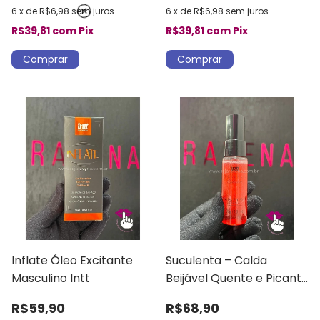
6
x
de
R$6,98
sem juros
6
x
de
R$6,98
sem juros
R$39,81
com
Pix
R$39,81
com
Pix
Inflate Óleo Excitante
Suculenta – Calda
Masculino Intt
Beijável Quente e Picante
com Aroma de
R$59,90
R$68,90
Merengue