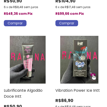
R$50,90
R$104,90
6
x
de
R$8,48
sem juros
6
x
de
R$17,48
sem juros
R$48,36
com
Pix
R$99,66
com
Pix
Lubrificante Algodão
Vibration Power Ice Intt
Doce Intt
R$86,90
R$50,90
6
x
de
R$14,48
sem juros