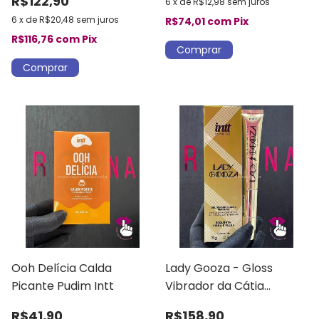
R$122,90
6
x
de
R$12,98
sem juros
6
x
de
R$20,48
sem juros
R$74,01
com
Pix
R$116,76
com
Pix
Ooh Delícia Calda
Lady Gooza - Gloss
Picante Pudim Intt
Vibrador da Cátia
Damasceno
R$41,90
R$158,90