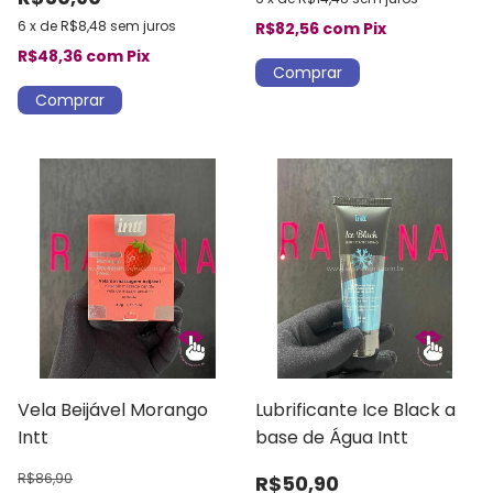
6
x
de
R$8,48
sem juros
R$82,56
com
Pix
R$48,36
com
Pix
Vela Beijável Morango
Lubrificante Ice Black a
Intt
base de Água Intt
R$86,90
R$50,90