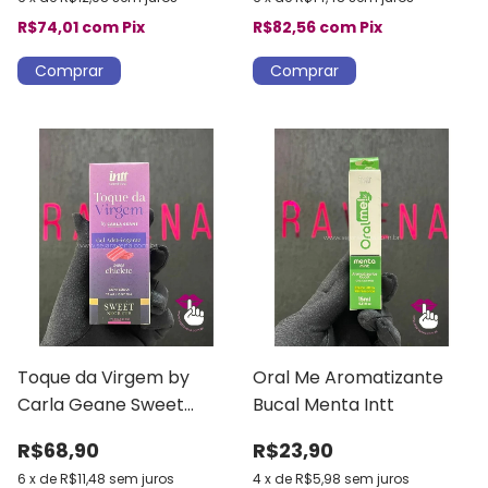
R$74,01
com
Pix
R$82,56
com
Pix
Toque da Virgem by
Oral Me Aromatizante
Carla Geane Sweet
Bucal Menta Intt
Secrets Int
R$68,90
R$23,90
6
x
de
R$11,48
sem juros
4
x
de
R$5,98
sem juros