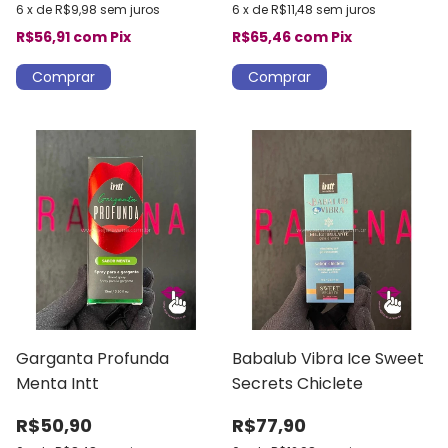
6
x
de
R$9,98
sem juros
6
x
de
R$11,48
sem juros
R$56,91
com
Pix
R$65,46
com
Pix
Garganta Profunda
Babalub Vibra Ice Sweet
Menta Intt
Secrets Chiclete
R$50,90
R$77,90