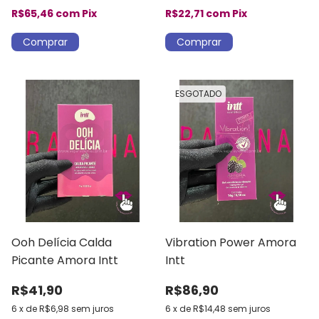
R$65,46
com
Pix
R$22,71
com
Pix
ESGOTADO
Ooh Delícia Calda
Vibration Power Amora
Picante Amora Intt
Intt
R$41,90
R$86,90
6
x
de
R$6,98
sem juros
6
x
de
R$14,48
sem juros