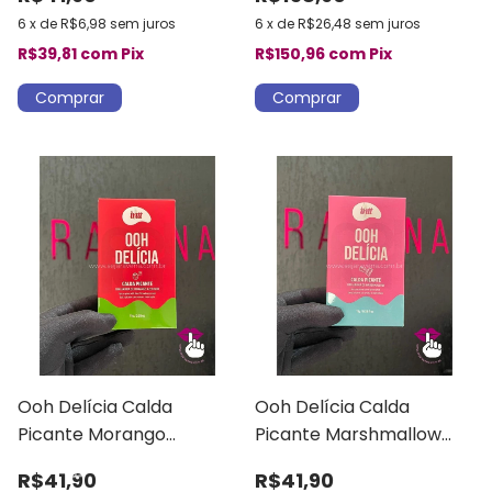
6
x
de
R$6,98
sem juros
6
x
de
R$26,48
sem juros
R$39,81
com
Pix
R$150,96
com
Pix
Ooh Delícia Calda
Ooh Delícia Calda
Picante Morango
Picante Marshmallow
Azedinho Intt
Intt
R$41,90
R$41,90