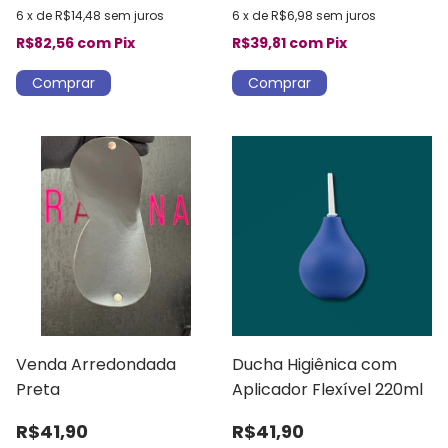
6
x
de
R$14,48
sem juros
6
x
de
R$6,98
sem juros
R$82,56
com
Pix
R$39,81
com
Pix
Venda Arredondada
Ducha Higiênica com
Preta
Aplicador Flexível 220ml
R$41,90
R$41,90