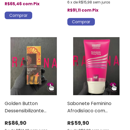
6
x
de
R$15,98
sem juros
R$65,46
com
Pix
R$91,11
com
Pix
Golden Button
Sabonete Feminino
Dessensibilizante
Afrodisíaco com
Micropartículas de Ouro
Barbatimão
R$86,90
R$59,90