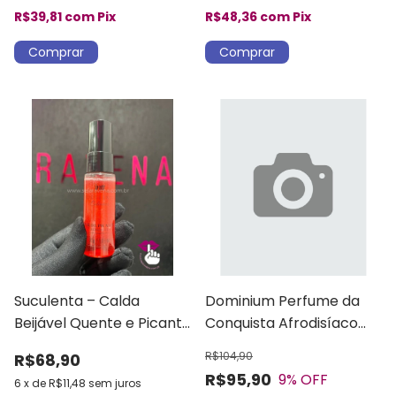
R$39,81
com
Pix
R$48,36
com
Pix
Suculenta – Calda
Dominium Perfume da
Beijável Quente e Picante
Conquista Afrodisíaco
com Aroma de
Masculino
R$104,90
R$68,90
Merengue
R$95,90
9
% OFF
6
x
de
R$11,48
sem juros