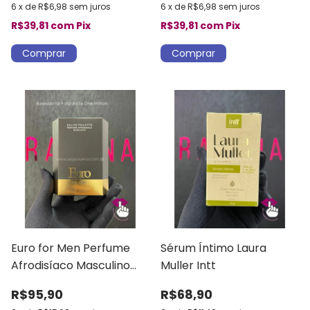
6
x
de
R$6,98
sem juros
6
x
de
R$6,98
sem juros
R$39,81
com
Pix
R$39,81
com
Pix
Euro for Men Perfume
Sérum Íntimo Laura
Afrodisíaco Masculino
Muller Intt
Intt
R$95,90
R$68,90