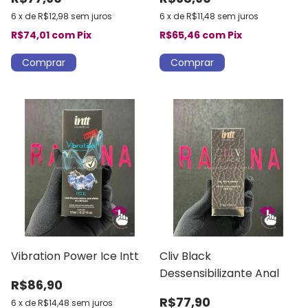
6
x
de
R$12,98
sem juros
6
x
de
R$11,48
sem juros
R$74,01
com
Pix
R$65,46
com
Pix
Vibration Power Ice Intt
Cliv Black
Dessensibilizante Anal
R$86,90
R$77,90
6
x
de
R$14,48
sem juros