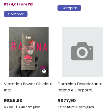
R$74,01
com
Pix
Vibration Power Chiclete
Dominion Desodorante
Intt
Íntimo e Corporal
Masculino
R$86,90
R$77,90
6
x
de
R$14,48
sem juros
6
x
de
R$12,98
sem juros