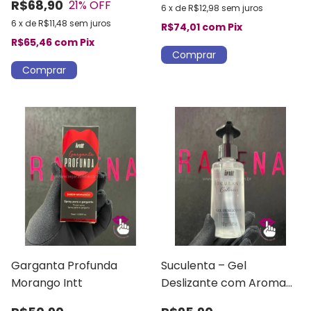
R$68,90
21
% OFF
6
x
de
R$12,98
sem juros
6
x
de
R$11,48
sem juros
R$74,01
com
Pix
R$65,46
com
Pix
Garganta Profunda
Suculenta – Gel
Morango Intt
Deslizante com Aroma
de Merengue