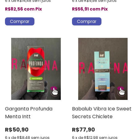
6
x
de
R$14,48
sem juros
6
x
de
R$9,98
sem juros
R$82,56
com
Pix
R$56,91
com
Pix
Garganta Profunda
Babalub Vibra Ice Sweet
Menta Intt
Secrets Chiclete
R$50,90
R$77,90
6
x
de
R$8,48
sem juros
6
x
de
R$12,98
sem juros