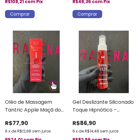
R$108,21
com
Pix
R$48,36
com
Pix
Oléo de Massagem
Gel Deslizante Siliconado
Tantric Apple Maçã do
Toque Hipnótico –
Amor Intt
Déborah Secco Intt
R$77,90
R$86,90
6
x
de
R$12,98
sem juros
6
x
de
R$14,48
sem juros
R$74,01
com
Pix
R$82,56
com
Pix