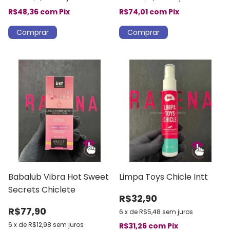
R$48,36
com
Pix
R$74,01
com
Pix
Babalub Vibra Hot Sweet
Limpa Toys Chicle Intt
Secrets Chiclete
R$32,90
R$77,90
6
x
de
R$5,48
sem juros
6
x
de
R$12,98
sem juros
R$31,26
com
Pix