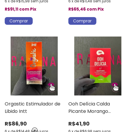
6
x
de
R$15,98
sem juros
6
x
de
R$11,48
sem juros
R$91,11
com
Pix
R$65,46
com
Pix
Orgastic Estimulador de
Ooh Delícia Calda
Libido Intt
Picante Morango
Azedinho Intt
R$86,90
R$41,90
6
x
de
R$14,48
sem juros
6
x
de
R$6,98
sem juros