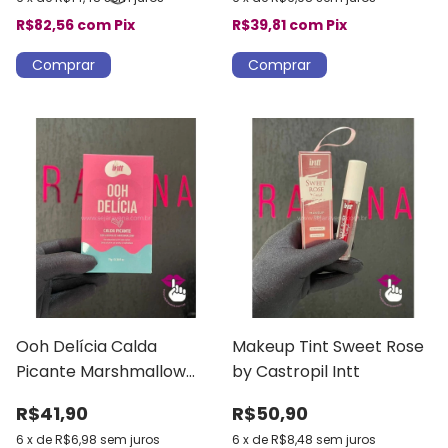
R$82,56
com
Pix
R$39,81
com
Pix
Ooh Delícia Calda
Makeup Tint Sweet Rose
Picante Marshmallow
by Castropil Intt
Intt
R$41,90
R$50,90
6
x
de
R$6,98
sem juros
6
x
de
R$8,48
sem juros