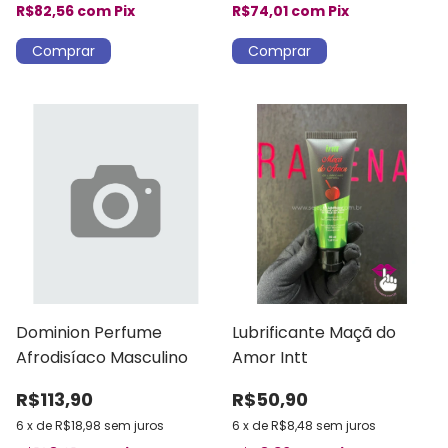
R$82,56
com
Pix
R$74,01
com
Pix
Dominion Perfume
Lubrificante Maçã do
Afrodisíaco Masculino
Amor Intt
R$113,90
R$50,90
6
x
de
R$18,98
sem juros
6
x
de
R$8,48
sem juros