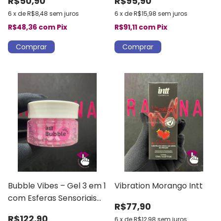
R$50,90
R$95,90
6
x
de
R$8,48
sem juros
6
x
de
R$15,98
sem juros
R$48,36
com
Pix
R$91,11
com
Pix
Bubble Vibes – Gel 3 em 1
Vibration Morango Intt
com Esferas Sensoriais
R$77,90
(Desliza, Vibra e Aquece)
R$122,90
6
x
de
R$12,98
sem juros