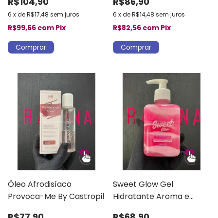
R$104,90
R$86,90
6
x
de
R$17,48
sem juros
6
x
de
R$14,48
sem juros
R$99,66
com
Pix
R$82,56
com
Pix
Óleo Afrodisíaco
Sweet Glow Gel
Provoca-Me By Castropil
Hidratante Aroma e
Sabor Chiclete Intt
R$77,90
R$68,90