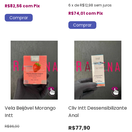
6
x
de
R$12,98
sem juros
R$82,56
com
Pix
R$74,01
com
Pix
Vela Beijável Morango
Cliv Intt Dessensibilizante
Intt
Anal
R$86,90
R$77,90